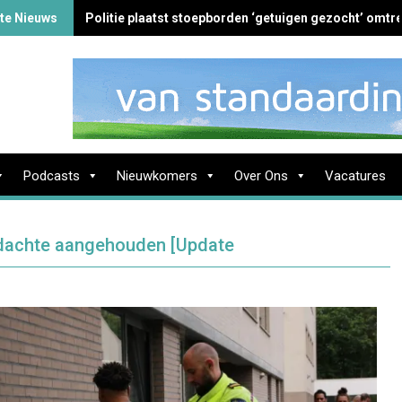
te Nieuws
Politie plaatst stoepborden ‘getuigen gezocht’ omtre
Podcasts
Nieuwkomers
Over Ons
Vacatures
 verdachte aangehouden [Update