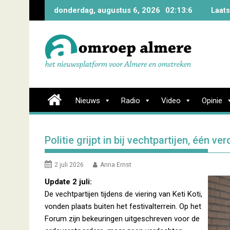
Skip
donderdag, augustus 6, 2026
02:13:7
Laats
to
content
Nieuws
Radio
Video
Opinie
Politie grijpt in bij vechtpartijen, één
2 juli 2026
Anna Ernst
Update 2 juli:
De vechtpartijen tijdens de viering van Keti Koti,
vonden plaats buiten het festivalterrein. Op het
Forum zijn bekeuringen uitgeschreven voor de