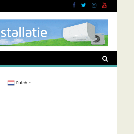
nt overval Elbastraat
Dutch
▼