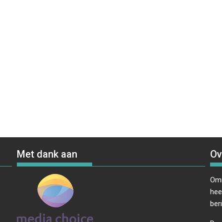
Met dank aan
Ov
Omr
hee
ber