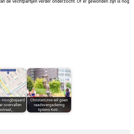
n de vechtpartijen verder onderzocht. Of er gewonden zijn is nog
- Hoogbejaard
ChristenUnie wil geen
r overvallen
raadsvergadering
astraat,…
tijdens Keti…