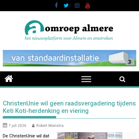
Skip
to
content
ChristenUnie wil geen raadsvergadering tijdens
Keti Koti-herdenking en viering
7 juli 2026
Robert Mienstra
De ChristenUnie wil dat