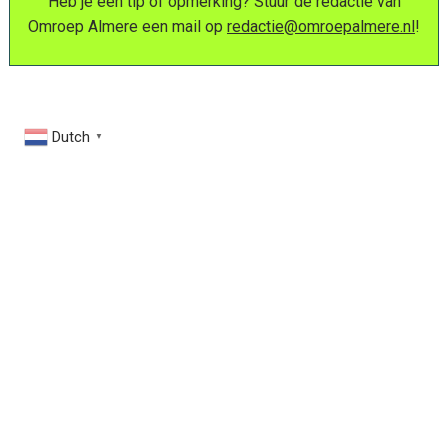
Heb je een tip of opmerking? Stuur de redactie van
Omroep Almere een mail op
redactie@omroepalmere.nl
!
Dutch
▼