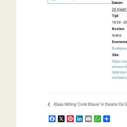
Datum:
20 maart
Tijd:
18:00 - 2
Kosten:
Gratis
Evenemen
Boekpres
Site:
https://av
almere.n
tatie-van
verhaal-
Klaas Wilting ‘Code Blauw’ in theater De 
F
X
P
L
E
W
D
a
i
i
m
h
e