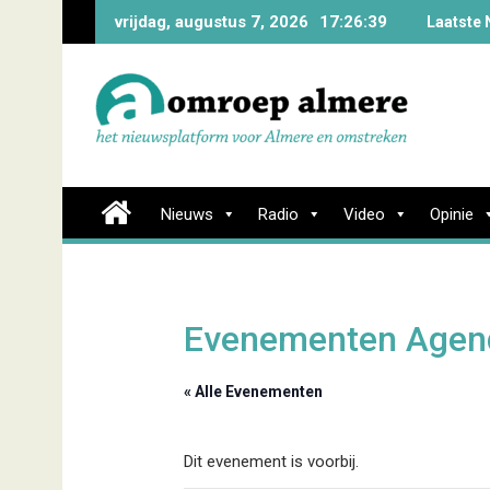
Skip
vrijdag, augustus 7, 2026
17:26:40
Laatste 
to
content
Nieuws
Radio
Video
Opinie
Evenementen Agen
« Alle Evenementen
Dit evenement is voorbij.