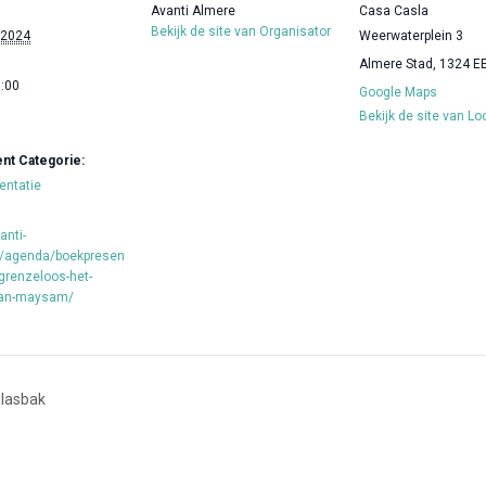
Avanti Almere
Casa Casla
Bekijk de site van Organisator
 2024
Weerwaterplein 3
Almere Stad
,
1324 E
0:00
Google Maps
Bekijk de site van Lo
t Categorie:
entatie
anti-
l/agenda/boekpresen
-grenzeloos-het-
van-maysam/
Glasbak