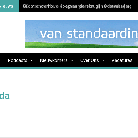
Nieuws
NS-medewerkers en agent gewond bij aanhouding agres
Podcasts
Nieuwkomers
Over Ons
Vacatures
da