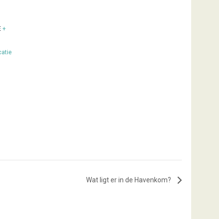
E
+
catie
Wat ligt er in de Havenkom?