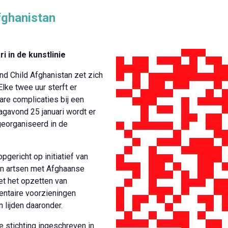
fghanistan
i in de kunstlinie
d Child Afghanistan zet zich
lke twee uur sterft er
re complicaties bij een
gavond 25 januari wordt er
georganiseerd in de
opgericht op initiatief van
 artsen met Afghaanse
et het opzetten van
ntaire voorzieningen
 lijden daaronder.
stichting ingeschreven in