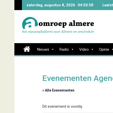
Skip
zaterdag, augustus 8, 2026
04:50:59
Laats
to
content
Nieuws
Radio
Video
Opinie
Evenementen Agen
« Alle Evenementen
Dit evenement is voorbij.