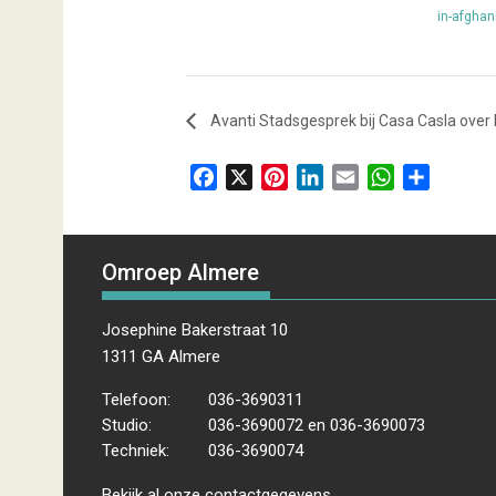
in-afghan
Avanti Stadsgesprek bij Casa Casla over
F
X
P
L
E
W
D
a
i
i
m
h
e
c
n
n
a
a
l
e
t
k
i
t
e
Omroep Almere
b
e
e
l
s
n
o
r
d
A
Josephine Bakerstraat 10
o
e
I
p
1311 GA Almere
k
s
n
p
t
Telefoon:
036-3690311
Studio:
036-3690072 en 036-3690073
Techniek:
036-3690074
Bekijk al onze
contactgegevens
.