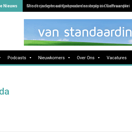
te Nieuws
Groot onderhoud Koopvaardersbrug in Oostvaarders
Podcasts
Nieuwkomers
Over Ons
Vacatures
da