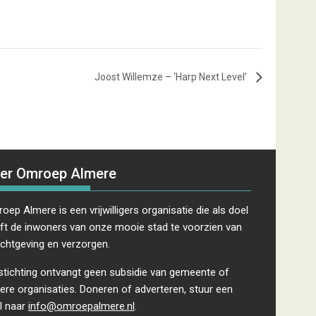
Joost Willemze – ‘Harp Next Level’
er Omroep Almere
oep Almere is een vrijwilligers organisatie die als doel
ft de inwoners van onze mooie stad te voorzien van
ichtgeving en verzorgen.
stichting ontvangt geen subsidie van gemeente of
ere organisaties. Doneren of adverteren, stuur een
l naar
info@omroepalmere.nl
.