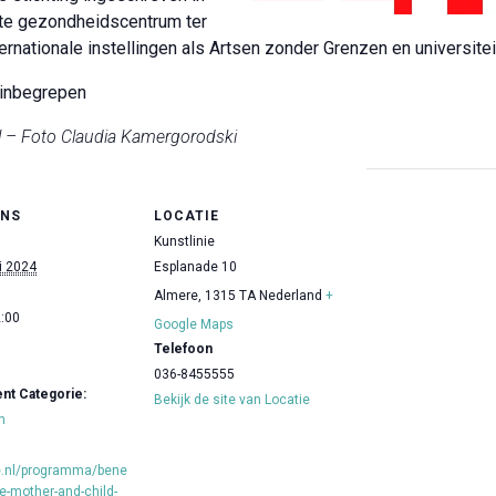
ste gezondheidscentrum ter
nationale instellingen als Artsen zonder Grenzen en universitei
d inbegrepen
l – Foto Claudia Kamergorodski
ENS
LOCATIE
Kunstlinie
i 2024
Esplanade 10
Almere
,
1315 TA
Nederland
+
2:00
Google Maps
Telefoon
036-8455555
t Categorie:
Bekijk de site van Locatie
n
ie.nl/programma/bene
ue-mother-and-child-