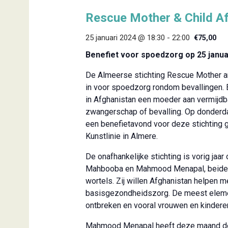
Rescue Mother & Child A
25 januari 2024 @ 18:30
-
22:00
€75,00
Benefiet voor spoedzorg op 25 januar
De Almeerse stichting Rescue Mother an
in voor spoedzorg rondom bevallingen. E
in Afghanistan een moeder aan vermijdba
zwangerschap of bevalling. Op donderda
een benefietavond voor deze stichting 
Kunstlinie in Almere.
De onafhankelijke stichting is vorig jaar 
Mahbooba en Mahmood Menapal, beiden
wortels. Zij willen Afghanistan helpen m
basisgezondheidszorg. De meest eleme
ontbreken en vooral vrouwen en kinderen
Mahmood Menapal heeft deze maand de 