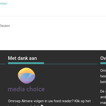
istan/
 Reizen
Met dank aan
Ov
Omr
hee
ber
De 
and
Omroep Almere volgen in uw feed reader? Klik op het
mai