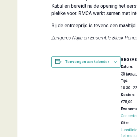
Kabul en bereidt nu de opening het eer
plekke voor. RMCA werkt samen met inter
Bij de entreeprijs is tevens een maaltij
Zangeres Najia en Ensemble Black Penci
GEGEV
Toevoegen aan kalender
Datum:
25 januar
Tijd:
18:30 - 2
Kosten:
€75,00
Evenemen
Concerte
Site:
kunstlin
fiet-resc