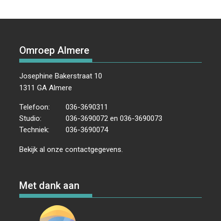
a
i
i
m
h
e
c
n
n
a
a
l
e
t
k
i
t
e
b
e
e
l
s
n
Omroep Almere
o
r
d
A
o
e
I
p
k
s
n
p
Josephine Bakerstraat 10
t
1311 GA Almere
Telefoon:
036-3690311
Studio:
036-3690072 en 036-3690073
Techniek:
036-3690074
Bekijk al onze
contactgegevens
.
Met dank aan