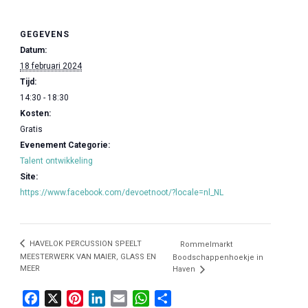
GEGEVENS
Datum:
18 februari 2024
Tijd:
14:30 - 18:30
Kosten:
Gratis
Evenement Categorie:
Talent ontwikkeling
Site:
https://www.facebook.com/devoetnoot/?locale=nl_NL
HAVELOK PERCUSSION SPEELT
Rommelmarkt
MEESTERWERK VAN MAIER, GLASS EN
Boodschappenhoekje in
MEER
Haven
F
X
P
L
E
W
D