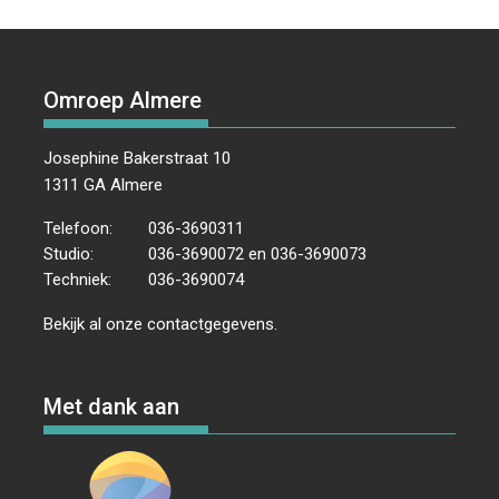
d
v
k
o
e
I
p
a
e
e
k
s
n
p
t
n
n
t
u
n
Omroep Almere
e
m
a
n
v
.
w
Josephine Bakerstraat 10
i
e
1311 GA Almere
g
e
a
Telefoon:
036-3690311
r
t
Studio:
036-3690072 en 036-3690073
i
g
Techniek:
036-3690074
e
e
v
Bekijk al onze
contactgegevens
.
e
n
n
Met dank aan
a
v
i