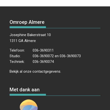
d
v
k
o
e
I
p
a
e
e
k
s
n
p
t
n
n
t
u
n
Omroep Almere
e
m
a
n
v
.
w
Josephine Bakerstraat 10
i
e
1311 GA Almere
g
e
a
Telefoon:
036-3690311
r
t
Studio:
036-3690072 en 036-3690073
i
g
Techniek:
036-3690074
e
e
v
Bekijk al onze
contactgegevens
.
e
n
n
Met dank aan
a
v
i