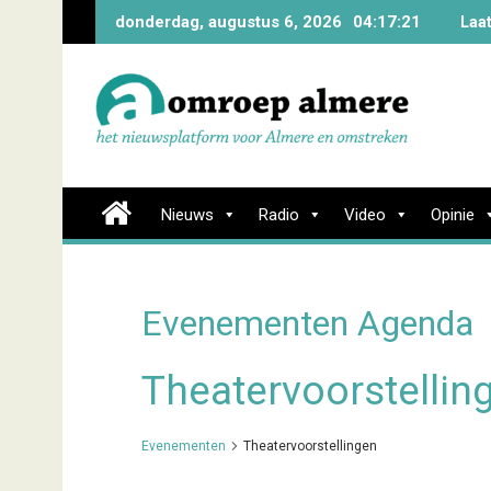
Skip
donderdag, augustus 6, 2026
04:17:21
Laa
to
content
Nieuws
Radio
Video
Opinie
Evenementen Agenda
Theatervoorstellin
Evenementen
Theatervoorstellingen