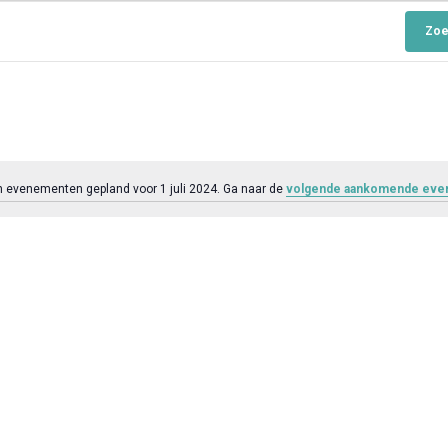
Zoe
 evenementen gepland voor 1 juli 2024. Ga naar de
volgende aankomende ev
B
e
r
i
c
h
t