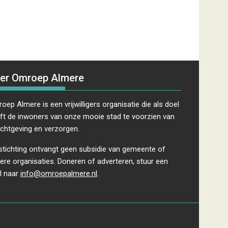
v
i
g
a
t
i
e
er Omroep Almere
oep Almere is een vrijwilligers organisatie die als doel
ft de inwoners van onze mooie stad te voorzien van
ichtgeving en verzorgen.
stichting ontvangt geen subsidie van gemeente of
ere organisaties. Doneren of adverteren, stuur een
l naar
info@omroepalmere.nl
.