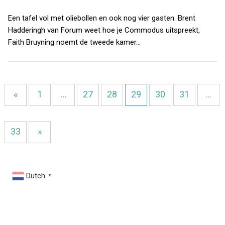
Een tafel vol met oliebollen en ook nog vier gasten: Brent
Hadderingh van Forum weet hoe je Commodus uitspreekt,
Faith Bruyning noemt de tweede kamer…
«
1
…
27
28
29
30
31
…
33
»
Dutch
▼