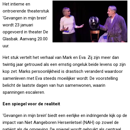
Het intieme en
ontroerende theaterstuk
‘Gevangen in mijn brein’
wordt 23 januari
opgevoerd in theater De
Glasbak. Aanvang 20.00
uur.
Het stuk vertelt het verhaal van Mark en Eva. Zij zijn meer dan
twintig jaar getrouwd als een ernstig ongeluk beide levens op zijn
kop zet. Marks persoonlijkheid is drastisch veranderd waardoor
samenleven met Eva steeds moeilijker wordt. De voorstelling
belicht de laatste dagen van hun samenwonen, waarin
spanningen escaleren.
Een spiegel voor de realiteit
‘Gevangen in mijn brein’ biedt een eerlijke en indringende kijk op de
impact van Niet Aangeboren Hersenletsel (NAH) op zowel de
patiënt als de omgeving. De spiegel wordt gebruikt als centraal