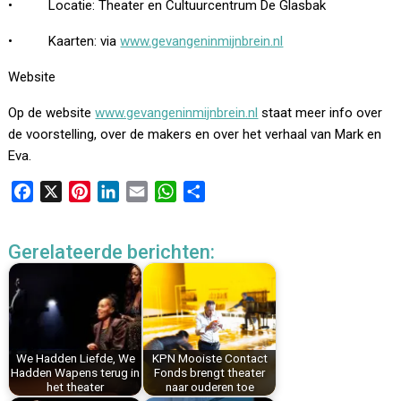
• Locatie: Theater en Cultuurcentrum De Glasbak
• Kaarten: via
www.gevangeninmijnbrein.nl
Website
Op de website
www.gevangeninmijnbrein.nl
staat meer info over
de voorstelling, over de makers en over het verhaal van Mark en
Eva.
F
X
P
L
E
W
D
a
i
i
m
h
e
c
n
n
a
a
l
Gerelateerde berichten:
e
t
k
i
t
e
b
e
e
l
s
n
o
r
d
A
o
e
I
p
k
s
n
p
We Hadden Liefde, We
KPN Mooiste Contact
t
Hadden Wapens terug in
Fonds brengt theater
het theater
naar ouderen toe