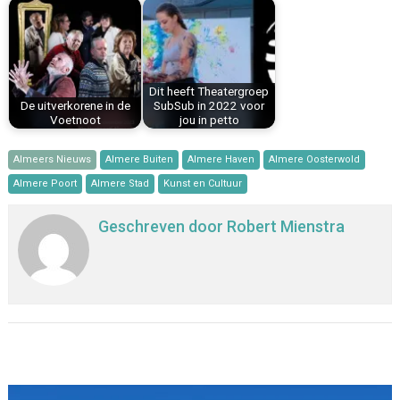
Dit heeft Theatergroep
De uitverkorene in de
SubSub in 2022 voor
Voetnoot
jou in petto
Almeers Nieuws
Almere Buiten
Almere Haven
Almere Oosterwold
Almere Poort
Almere Stad
Kunst en Cultuur
Geschreven door
Robert Mienstra