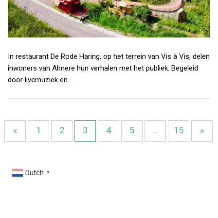
In restaurant De Rode Haring, op het terrein van Vis à Vis, delen
inwoners van Almere hun verhalen met het publiek. Begeleid
door livemuziek en…
«
1
2
3
4
5
…
15
»
Dutch
▼