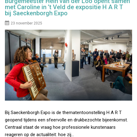
Burgemeester Hein van der Loo opent samen
met Caroline in ’t Veld de expositie H A R T
bij Saeckenborgh Expo
23 november 2025
Bij Saeckenborgh Expo is de thematentoonstelling H A R T
geopend tijdens een sfeervolle en drukbezochte bijeenkomst.
Centraal staat de vraag hoe professionele kunstenaars
reageren op de actualiteit: hoe zij…