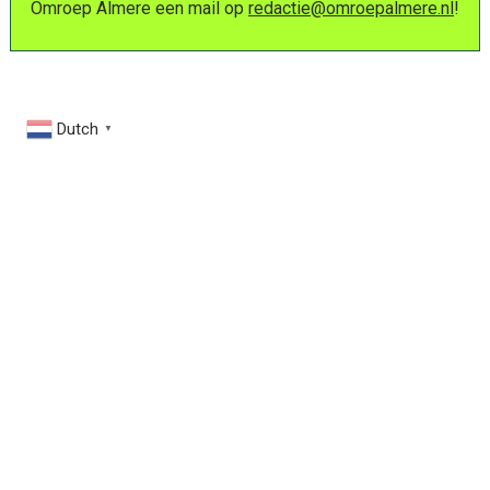
Omroep Almere een mail op
redactie@omroepalmere.nl
!
Dutch
▼