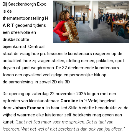
Bij Saeckenborgh Expo
is de
thematentoonstelling
H
A R T
geopend tijdens
een sfeervolle en
drukbezochte
bijeenkomst. Centraal
staat de vraag hoe professionele kunstenaars reageren op de
actualiteit: hoe zij vragen stellen, stelling nemen, prikkelen, spot
drijven of juist wegdromen. De 32 deelnemende kunstenaars
tonen een opvallend veelzijdige en persoonlijke blik op
de samenleving, in zowel 2D als 3D.
De opening op zaterdag 22 november 2025 begon met een
optreden van kleinkunstenaar
Caroline in ’t Veld
, begeleid
door
Johan Fransen
. In haar lied Stille Vedette benadrukte ze de
vrijheid waarmee elke luisteraar zelf betekenis mag geven aan
kunst:
“Laat het lied maar voor me spreken. Dat is taal van
iedereen. Wat het wel of niet betekent is dan ook van jou alleen.”