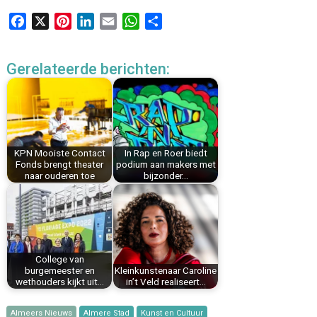
F
X
P
L
E
W
D
a
i
i
m
h
e
c
n
n
a
a
l
Gerelateerde berichten:
e
t
k
i
t
e
b
e
e
l
s
n
o
r
d
A
o
e
I
p
k
s
n
p
KPN Mooiste Contact
In Rap en Roer biedt
t
Fonds brengt theater
podium aan makers met
naar ouderen toe
bijzonder…
College van
burgemeester en
Kleinkunstenaar Caroline
wethouders kijkt uit…
in’t Veld realiseert…
Almeers Nieuws
Almere Stad
Kunst en Cultuur