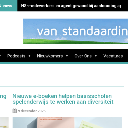
Nieuws
NS-medewerkers en agent gewond bij aanhouding agres
Podcasts
Nieuwkomers
Over Ons
Vacatures
ing
Nieuwe e-boeken helpen basisscholen
spelenderwijs te werken aan diversiteit
9 december 2025