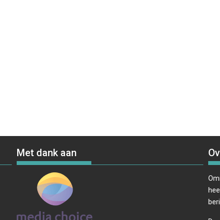
Met dank aan
Ov
Omr
hee
ber