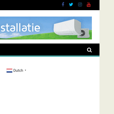
sieve man in Almere
Dutch
▼