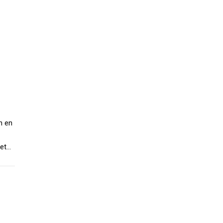
n en
zet…