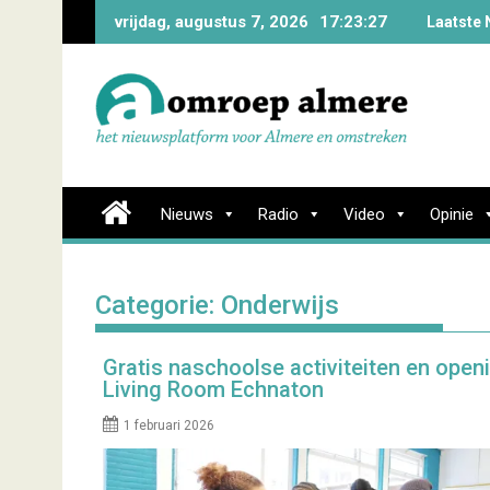
Skip
vrijdag, augustus 7, 2026
17:23:28
Laatste 
to
content
Nieuws
Radio
Video
Opinie
Categorie:
Onderwijs
Gratis naschoolse activiteiten en open
Living Room Echnaton
1 februari 2026