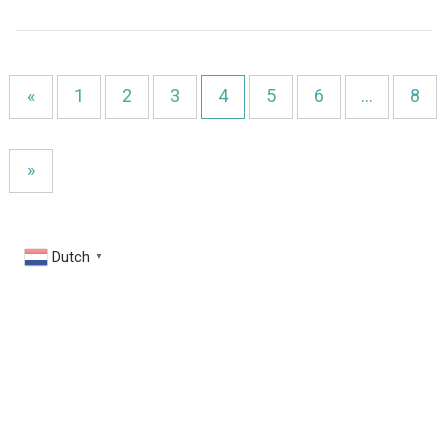
«
1
2
3
4
5
6
…
8
»
Dutch
▼