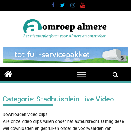
Skip
to
content
Categorie:
Stadhuisplein Live Video
Downloaden video clips
Alle onze video clips vallen onder het auteursrecht. U mag deze
wel downloaden en gebruiken onder de voorwaarden van