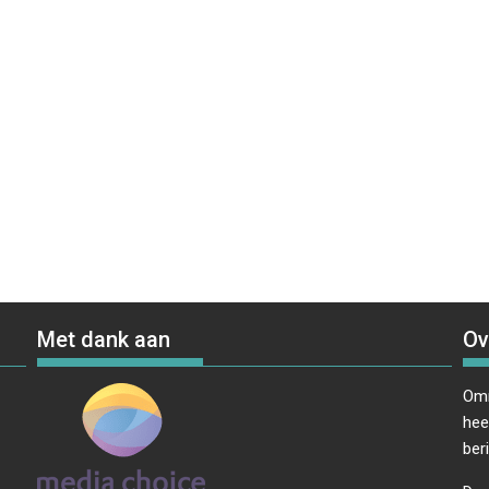
Met dank aan
Ov
Omr
hee
ber