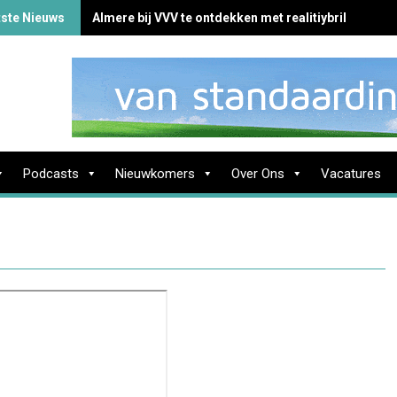
tste Nieuws
Almere bij VVV te ontdekken met realitiybril
Podcasts
Nieuwkomers
Over Ons
Vacatures