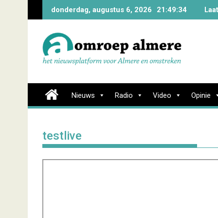
Skip
donderdag, augustus 6, 2026
21:49:35
Laa
to
content
Nieuws
Radio
Video
Opinie
testlive