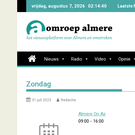
Skip
vrijdag, augustus 7, 2026
02:14:41
Laatste 
to
content
Nieuws
Radio
Video
Opinie
Zondag
31 juli 2023
Redactie
Almere On Air
09:00
-
16:00