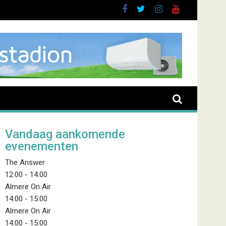
uurt
Vandaag aankomende
evenementen
The Answer
12:00
-
14:00
Almere On Air
14:00
-
15:00
Almere On Air
14:00
-
15:00