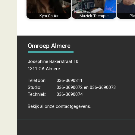
k
s
n
p
t
Kyra On Air
Muziek Therapie
Pl
Omroep Almere
Josephine Bakerstraat 10
1311 GA Almere
Telefoon:
036-3690311
Studio:
036-3690072 en 036-3690073
Techniek:
036-3690074
Bekijk al onze
contactgegevens
.