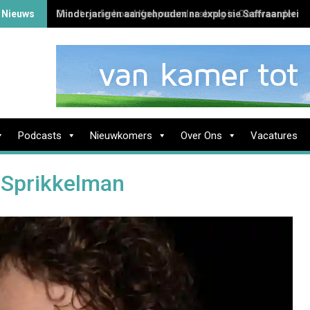
 Nieuws
Groot onderhoud Koopvaardersbrug in Oostvaardersb
Podcasts
Nieuwkomers
Over Ons
Vacatures
 Sprikkelman