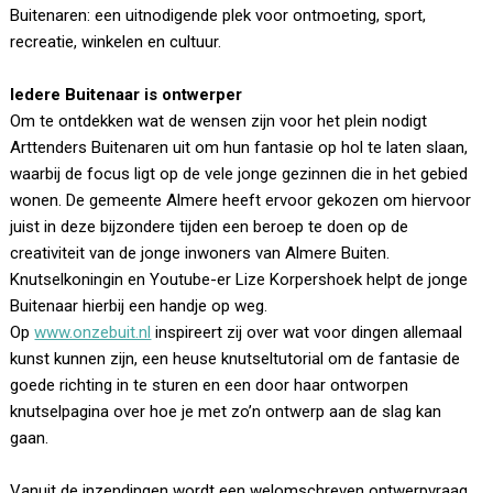
Buitenaren: een uitnodigende plek voor ontmoeting, sport,
recreatie, winkelen en cultuur.
Iedere Buitenaar is ontwerper
Om te ontdekken wat de wensen zijn voor het plein nodigt
Arttenders Buitenaren uit om hun fantasie op hol te laten slaan,
waarbij de focus ligt op de vele jonge gezinnen die in het gebied
wonen. De gemeente Almere heeft ervoor gekozen om hiervoor
juist in deze bijzondere tijden een beroep te doen op de
creativiteit van de jonge inwoners van Almere Buiten.
Knutselkoningin en Youtube-er Lize Korpershoek helpt de jonge
Buitenaar hierbij een handje op weg.
Op
www.onzebuit.nl
inspireert zij over wat voor dingen allemaal
kunst kunnen zijn, een heuse knutseltutorial om de fantasie de
goede richting in te sturen en een door haar ontworpen
knutselpagina over hoe je met zo’n ontwerp aan de slag kan
gaan.
Vanuit de inzendingen wordt een welomschreven ontwerpvraag