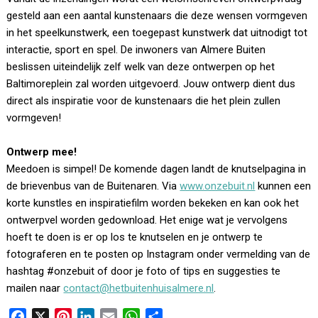
gesteld aan een aantal kunstenaars die deze wensen vormgeven
in het speelkunstwerk, een toegepast kunstwerk dat uitnodigt tot
interactie, sport en spel. De inwoners van Almere Buiten
beslissen uiteindelijk zelf welk van deze ontwerpen op het
Baltimoreplein zal worden uitgevoerd. Jouw ontwerp dient dus
direct als inspiratie voor de kunstenaars die het plein zullen
vormgeven!
Ontwerp mee!
Meedoen is simpel! De komende dagen landt de knutselpagina in
de brievenbus van de Buitenaren. Via
www.onzebuit.nl
kunnen een
korte kunstles en inspiratiefilm worden bekeken en kan ook het
ontwerpvel worden gedownload. Het enige wat je vervolgens
hoeft te doen is er op los te knutselen en je ontwerp te
fotograferen en te posten op Instagram onder vermelding van de
hashtag #onzebuit of door je foto of tips en suggesties te
mailen naar
contact@hetbuitenhuisalmere.nl
.
F
X
P
L
E
W
D