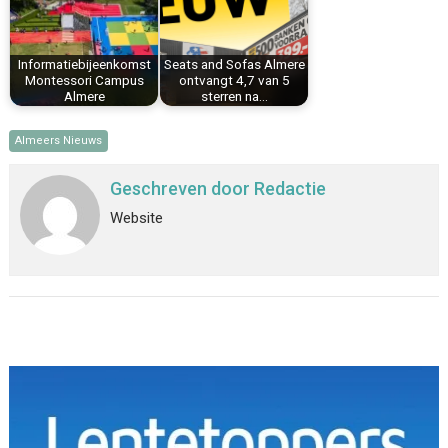
Informatiebijeenkomst
Seats and Sofas Almere
Montessori Campus
ontvangt 4,7 van 5
Almere
sterren na…
Almeers Nieuws
Geschreven door
Redactie
Website