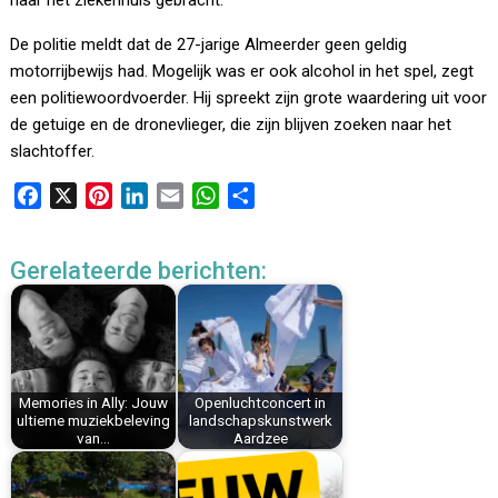
naar het ziekenhuis gebracht.
De politie meldt dat de 27-jarige Almeerder geen geldig
motorrijbewijs had. Mogelijk was er ook alcohol in het spel, zegt
een politiewoordvoerder. Hij spreekt zijn grote waardering uit voor
de getuige en de dronevlieger, die zijn blijven zoeken naar het
slachtoffer.
F
X
P
L
E
W
D
a
i
i
m
h
e
c
n
n
a
a
l
Gerelateerde berichten:
e
t
k
i
t
e
b
e
e
l
s
n
o
r
d
A
o
e
I
p
k
s
n
p
Memories in Ally: Jouw
Openluchtconcert in
t
ultieme muziekbeleving
landschapskunstwerk
van…
Aardzee