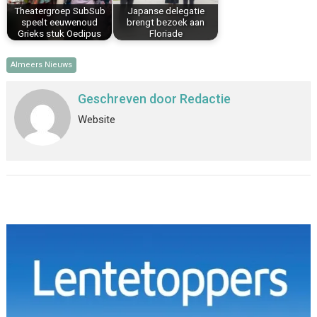
Theatergroep SubSub
Japanse delegatie
speelt eeuwenoud
brengt bezoek aan
Grieks stuk Oedipus
Floriade
Almeers Nieuws
Geschreven door
Redactie
Website