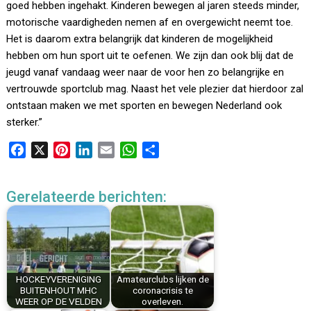
goed hebben ingehakt. Kinderen bewegen al jaren steeds minder,
motorische vaardigheden nemen af en overgewicht neemt toe.
Het is daarom extra belangrijk dat kinderen de mogelijkheid
hebben om hun sport uit te oefenen. We zijn dan ook blij dat de
jeugd vanaf vandaag weer naar de voor hen zo belangrijke en
vertrouwde sportclub mag. Naast het vele plezier dat hierdoor zal
ontstaan maken we met sporten en bewegen Nederland ook
sterker.”
F
X
P
L
E
W
D
a
i
i
m
h
e
c
n
n
a
a
l
Gerelateerde berichten:
e
t
k
i
t
e
b
e
e
l
s
n
o
r
d
A
o
e
I
p
k
s
n
p
HOCKEYVERENIGING
Amateurclubs lijken de
t
BUITENHOUT MHC
coronacrisis te
WEER OP DE VELDEN
overleven.