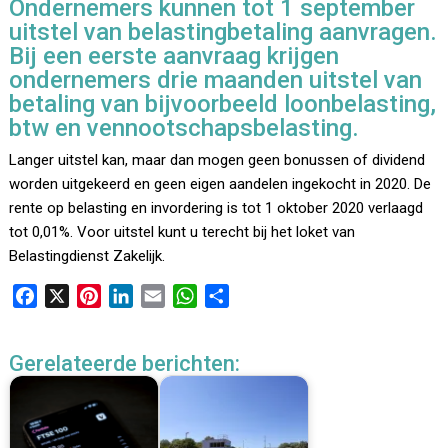
Ondernemers kunnen tot 1 september
uitstel van belastingbetaling aanvragen.
Bij een eerste aanvraag krijgen
ondernemers drie maanden uitstel van
betaling van bijvoorbeeld loonbelasting,
btw en vennootschapsbelasting.
Langer uitstel kan, maar dan mogen geen bonussen of dividend
worden uitgekeerd en geen eigen aandelen ingekocht in 2020. De
rente op belasting en invordering is tot 1 oktober 2020 verlaagd
tot 0,01%. Voor uitstel kunt u terecht bij het loket van
Belastingdienst Zakelijk.
F
X
P
L
E
W
D
a
i
i
m
h
e
c
n
n
a
a
l
Gerelateerde berichten:
e
t
k
i
t
e
b
e
e
l
s
n
o
r
d
A
o
e
I
p