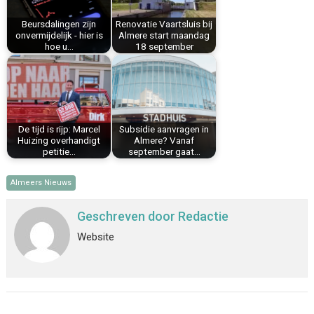
k
s
n
p
Beursdalingen zijn
Renovatie Vaartsluis bij
t
onvermijdelijk - hier is
Almere start maandag
hoe u…
18 september
De tijd is rijp: Marcel
Subsidie aanvragen in
Huizing overhandigt
Almere? Vanaf
petitie…
september gaat…
Almeers Nieuws
Geschreven door
Redactie
Website