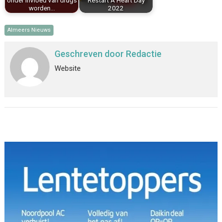
onder invloed van drugs
Restart A Heart Day
worden…
2022
Almeers Nieuws
Geschreven door
Redactie
Website