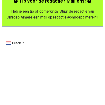
Tip voor de redactie? Mail ons!
Heb je een tip of opmerking? Stuur de redactie van
Omroep Almere een mail op
redactie@omroepalmere.nl
!
Dutch
▼