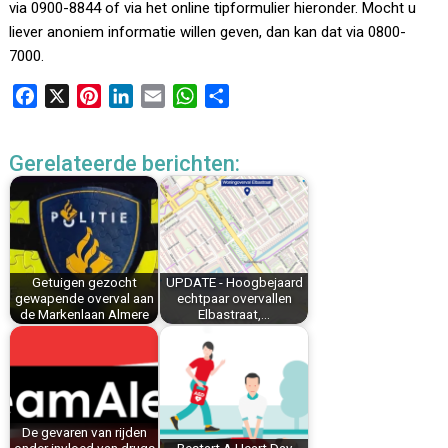
via 0900-8844 of via het online tipformulier hieronder. Mocht u
liever anoniem informatie willen geven, dan kan dat via 0800-
7000.
F
X
P
L
E
W
D
a
i
i
m
h
e
c
n
n
a
a
l
Gerelateerde berichten:
e
t
k
i
t
e
b
e
e
l
s
n
o
r
d
A
o
e
I
p
k
s
n
p
Getuigen gezocht
UPDATE - Hoogbejaard
t
gewapende overval aan
echtpaar overvallen
de Markenlaan Almere
Elbastraat,…
De gevaren van rijden