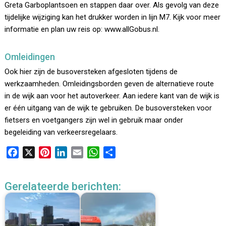
Greta Garboplantsoen en stappen daar over. Als gevolg van deze
tijdelijke wijziging kan het drukker worden in lijn M7. Kijk voor meer
informatie en plan uw reis op: www.allGobus.nl.
Omleidingen
Ook hier zijn de busoversteken afgesloten tijdens de
werkzaamheden. Omleidingsborden geven de alternatieve route
in de wijk aan voor het autoverkeer. Aan iedere kant van de wijk is
er één uitgang van de wijk te gebruiken. De busoversteken voor
fietsers en voetgangers zijn wel in gebruik maar onder
begeleiding van verkeersregelaars.
F
X
P
L
E
W
D
a
i
i
m
h
e
c
n
n
a
a
l
Gerelateerde berichten:
e
t
k
i
t
e
b
e
e
l
s
n
o
r
d
A
o
e
I
p