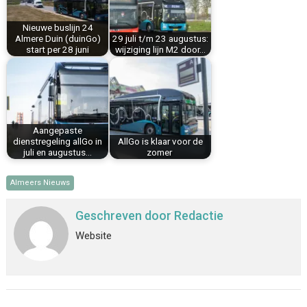
k
s
n
p
Nieuwe buslijn 24
t
Almere Duin (duinGo)
29 juli t/m 23 augustus:
start per 28 juni
wijziging lijn M2 door…
Aangepaste
dienstregeling allGo in
AllGo is klaar voor de
juli en augustus…
zomer
Almeers Nieuws
Geschreven door
Redactie
Website