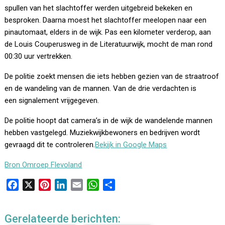
spullen van het slachtoffer werden uitgebreid bekeken en
besproken. Daarna moest het slachtoffer meelopen naar een
pinautomaat, elders in de wijk. Pas een kilometer verderop, aan
de Louis Couperusweg in de Literatuurwijk, mocht de man rond
00:30 uur vertrekken.
De politie zoekt mensen die iets hebben gezien van de straatroof
en de wandeling van de mannen. Van de drie verdachten is
een signalement vrijgegeven.
De politie hoopt dat camera’s in de wijk de wandelende mannen
hebben vastgelegd. Muziekwijkbewoners en bedrijven wordt
gevraagd dit te controleren.
Bekijk in Google Maps
Bron Omroep Flevoland
F
X
P
L
E
W
D
a
i
i
m
h
e
c
n
n
a
a
l
Gerelateerde berichten:
e
t
k
i
t
e