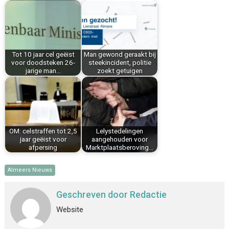
b
e
e
l
s
n
o
r
d
A
o
e
I
p
k
s
n
p
Tot 10 jaar cel geëist
Man gewond geraakt bij
t
voor doodsteken 26-
steekincident, politie
jarige man…
zoekt getuigen
OM: celstraffen tot 2,5
Lelystedelingen
jaar geëist voor
aangehouden voor
afpersing
Marktplaatsberoving…
Almeers Nieuws
Geschreven door
Redactie
Website