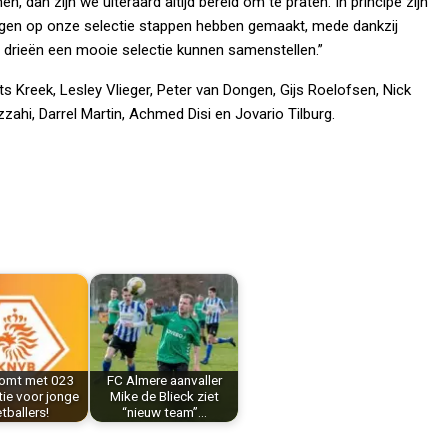
, dan zijn we uiteraard altijd bereid om te praten. In principe zijn
lingen op onze selectie stappen hebben gemaakt, mede dankzij
 drieën een mooie selectie kunnen samenstellen.”
ts Kreek, Lesley Vlieger, Peter van Dongen, Gijs Roelofsen, Nick
zahi, Darrel Martin, Achmed Disi en Jovario Tilburg.
omt met 023
FC Almere aanvaller
ie voor jonge
Mike de Blieck ziet
tballers!
“nieuw team”…