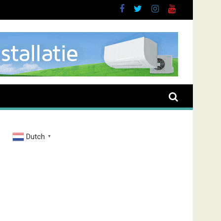
oussen
Dutch
▼