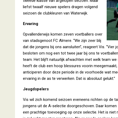
tweede klasse van afgelopen seizoen. Maar
liefst twaalf nieuwe spelers dragen volgend
seizoen de clubkleuren van Waterwijk.
Ervaring
Opvallenderwijs komen zeven voetballers over
van stadsgenoot FC Almere. “We zijn zeer blij
dat die jongens bij ons aansluiten”, reageert Vis. “Vier
besloten om nog een tot twee jaar bij ons te voetballen
team. Het blijft natuurlijk afwachten met welk team we n
heeft de club een hoop blessures voorin meegemaakt, d
anticiperen door deze periode in de voorhoede wat me
ervaring in de as te verwerken. Dat is absoluut gelukt.”
Jeugdspelers
Vis wil zich komend seizoen eveneens richten op de tale
jongens uit de A-selectie doorgeschoven. Daar komen 
een prachtige toevoeging op onze selectie. Het is niet m