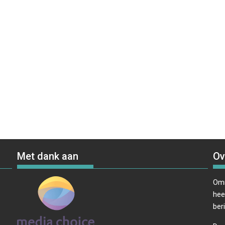
Met dank aan
Ov
Omr
hee
ber