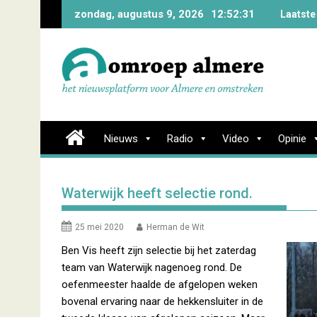
Skip
zondag, augustus 9, 2026
12:52:32
Laatste
to
content
Nieuws
Radio
Video
Opinie
Waterwijk heeft selectie rond.
25 mei 2020
Herman de Wit
Ben Vis heeft zijn selectie bij het zaterdag
team van Waterwijk nagenoeg rond. De
oefenmeester haalde de afgelopen weken
bovenal ervaring naar de hekkensluiter in de