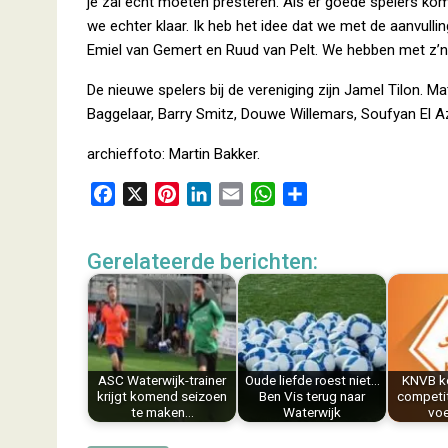
je zal echt moeten presteren. Als er goede spelers komen
we echter klaar. Ik heb het idee dat we met de aanvul
Emiel van Gemert en Ruud van Pelt. We hebben met z’n
De nieuwe spelers bij de vereniging zijn Jamel Tilon. Ma
Baggelaar, Barry Smitz, Douwe Willemars, Soufyan El Az
archieffoto: Martin Bakker.
F
X
P
L
E
W
D
a
i
i
m
h
e
c
n
n
a
a
l
Gerelateerde berichten:
e
t
k
i
t
e
b
e
e
l
s
n
o
r
d
A
o
e
I
p
k
s
n
p
ASC Waterwijk-trainer
Oude liefde roest niet…
KNVB k
t
krijgt komend seizoen
Ben Vis terug naar
competit
te maken…
Waterwijk
voe