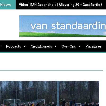
 Nieuws
Video | EAH Gezondheid | Aflevering 29 – Gast Bertie K
Podcasts
Nieuwkomers
Over Ons
Vacatures