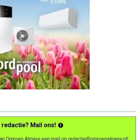
 redactie? Mail ons!
 van Omroep Almere een mail op
redactie@omroepalmere.nl
!