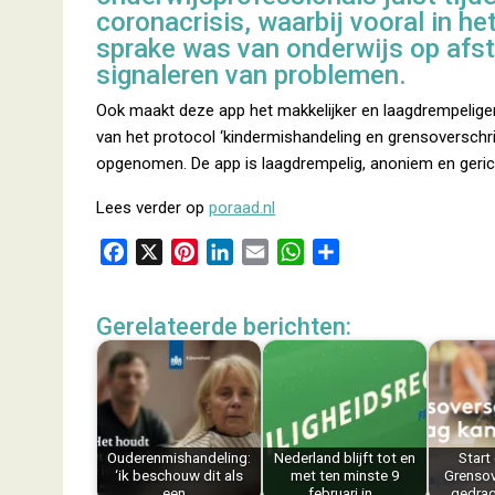
coronacrisis, waarbij vooral in he
sprake was van onderwijs op afsta
signaleren van problemen.
Ook maakt deze app het makkelijker en laagdrempeliger o
van het protocol ‘kindermishandeling en grensoverschr
opgenomen. De app is laagdrempelig, anoniem en gericht
Lees verder op
poraad.nl
F
X
P
L
E
W
D
a
i
i
m
h
e
c
n
n
a
a
l
Gerelateerde berichten:
e
t
k
i
t
e
b
e
e
l
s
n
o
r
d
A
o
e
I
p
k
s
n
p
Ouderenmishandeling:
Nederland blijft tot en
Star
t
‘ik beschouw dit als
met ten minste 9
Grensov
een…
februari in…
gedrag