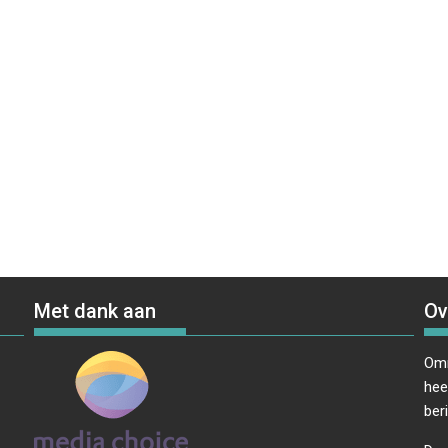
Met dank aan
Ov
Omr
hee
ber