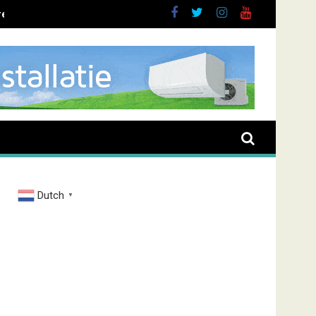
ent overval Elbastraat
Dutch
▼