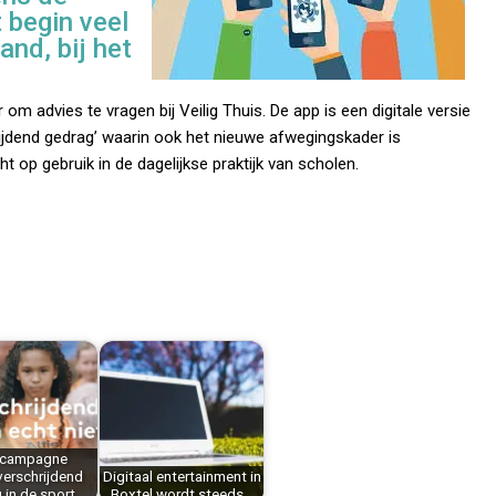
t begin veel
nd, bij het
m advies te vragen bij Veilig Thuis. De app is een digitale versie
ijdend gedrag’ waarin ook het nieuwe afwegingskader is
 op gebruik in de dagelijkse praktijk van scholen.
t campagne
erschrijdend
Digitaal entertainment in
 in de sport
Boxtel wordt steeds…