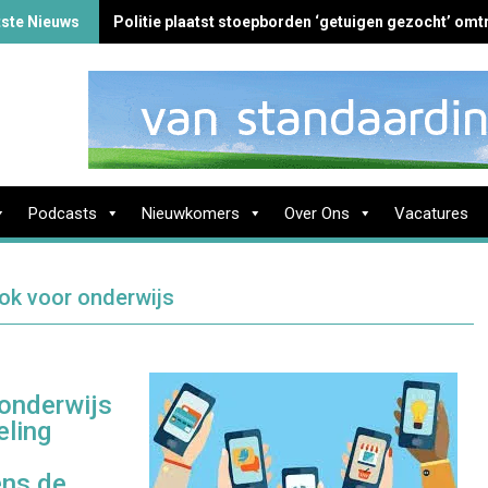
tste Nieuws
Politie plaatst stoepborden ‘getuigen gezocht’ omtr
Podcasts
Nieuwkomers
Over Ons
Vacatures
ok voor onderwijs
 onderwijs
eling
ens de