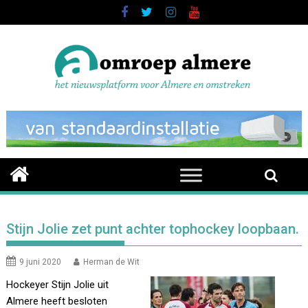
Skip
to
content
Stijn Jolie zet punt achter tophockey loopbaan.
9 juni 2020
Herman de Wit
Hockeyer Stijn Jolie uit
Almere heeft besloten