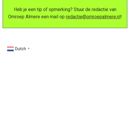
Heb je een tip of opmerking? Stuur de redactie van
Omroep Almere een mail op
redactie@omroepalmere.nl
!
Dutch
▼