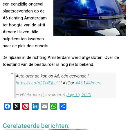
een eenzijdig ongeval
plaatsgevonden op de
A6 richting Amsterdam,
ter hoogte van de afrit
Almere Haven. Alle
hulpdiensten kwamen
naar de plek des onheils.
De rijbaan in de richting Amsterdam werd afgesloten. Over de
toestand van de bestuurder is nog niets bekend.
Auto over de kop op A6, één gewonde |
https://t.co/p2Tt4EjLuH
| #`tOor
#A6
|
#Almere
— HV-Almere (@hvalmere)
July 16, 2020
F
X
P
L
E
W
D
a
i
i
m
h
e
c
n
n
a
a
l
Gerelateerde berichten:
e
t
k
i
t
e