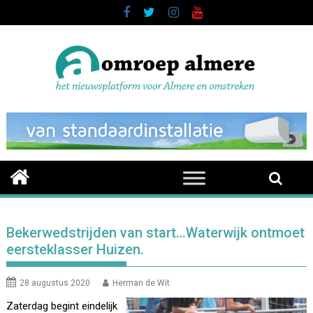
Skip
to
content
Bekerwedstrijden van start…Waterwijk ontmoet
eersteklasser Huizen.
28 augustus 2020
Herman de Wit
Zaterdag begint eindelijk