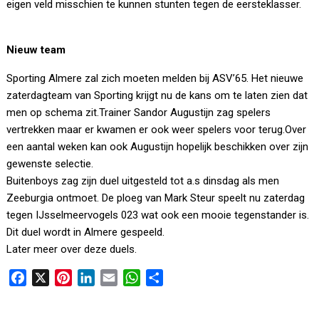
eigen veld misschien te kunnen stunten tegen de eersteklasser.
Nieuw team
Sporting Almere zal zich moeten melden bij ASV’65. Het nieuwe
zaterdagteam van Sporting krijgt nu de kans om te laten zien dat
men op schema zit.Trainer Sandor Augustijn zag spelers
vertrekken maar er kwamen er ook weer spelers voor terug.Over
een aantal weken kan ook Augustijn hopelijk beschikken over zijn
gewenste selectie.
Buitenboys zag zijn duel uitgesteld tot a.s dinsdag als men
Zeeburgia ontmoet. De ploeg van Mark Steur speelt nu zaterdag
tegen IJsselmeervogels 023 wat ook een mooie tegenstander is.
Dit duel wordt in Almere gespeeld.
Later meer over deze duels.
F
X
P
L
E
W
D
a
i
i
m
h
e
c
n
n
a
a
l