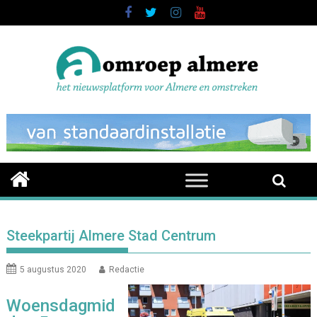
Skip
to
content
Steekpartij Almere Stad Centrum
5 augustus 2020
Redactie
Woensdagmid