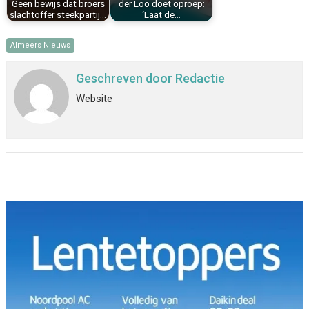
Geen bewijs dat broers
der Loo doet oproep:
slachtoffer steekpartij…
‘Laat de…
Almeers Nieuws
Geschreven door
Redactie
Website