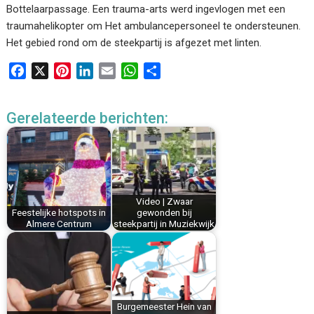
Bottelaarpassage. Een trauma-arts werd ingevlogen met een
traumahelikopter om Het ambulancepersoneel te ondersteunen.
Het gebied rond om de steekpartij is afgezet met linten.
F
X
P
L
E
W
D
a
i
i
m
h
e
c
n
n
a
a
l
Gerelateerde berichten:
e
t
k
i
t
e
b
e
e
l
s
n
o
r
d
A
o
e
I
p
k
s
n
p
Video | Zwaar
t
Feestelijke hotspots in
gewonden bij
Almere Centrum
steekpartij in Muziekwijk
Burgemeester Hein van