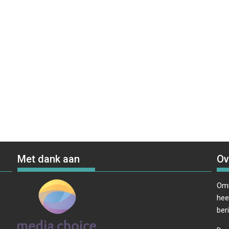
Met dank aan
Ov
Omr
hee
ber