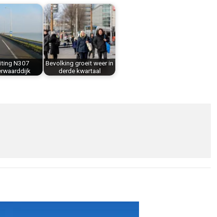
iting N307
Bevolking groeit weer in
rwaarddijk
derde kwartaal