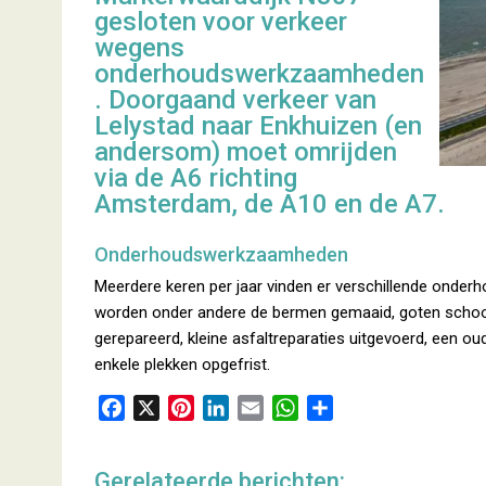
gesloten voor verkeer
wegens
onderhoudswerkzaamheden
. Doorgaand verkeer van
Lelystad naar Enkhuizen (en
andersom) moet omrijden
via de A6 richting
Amsterdam, de A10 en de A7.
Onderhoudswerkzaamheden
Meerdere keren per jaar vinden er verschillende onde
worden onder andere de bermen gemaaid, goten schoong
gerepareerd, kleine asfaltreparaties uitgevoerd, een ou
enkele plekken opgefrist.
F
X
P
L
E
W
D
a
i
i
m
h
e
c
n
n
a
a
l
Gerelateerde berichten:
e
t
k
i
t
e