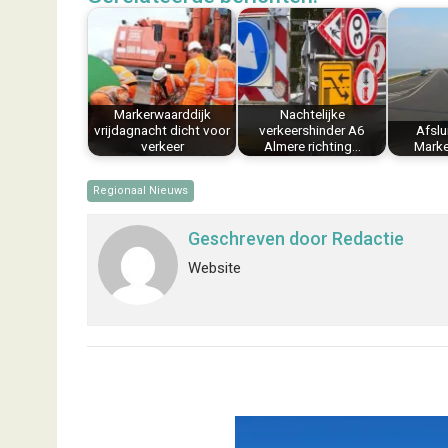
b
e
e
l
s
n
o
r
d
A
o
e
I
p
k
s
n
p
Markerwaarddijk
Nachtelijke
t
vrijdagnacht dicht voor
verkeershinder A6
Afslu
verkeer
Almere richting…
Marke
Regionaal Nieuws
Geschreven door
Redactie
Website