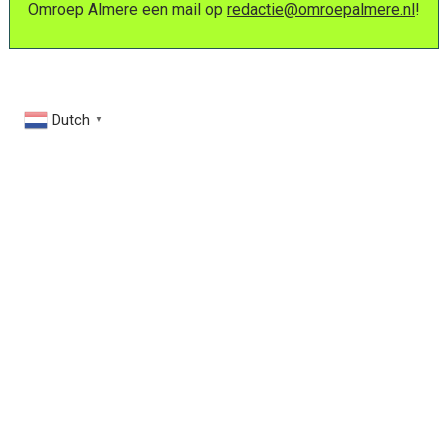
Omroep Almere een mail op
redactie@omroepalmere.nl
!
Dutch
▼