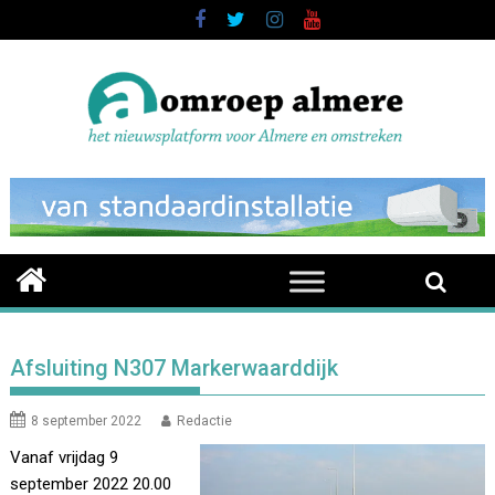
Skip
to
content
Afsluiting N307 Markerwaarddijk
8 september 2022
Redactie
Vanaf vrijdag 9
september 2022 20.00