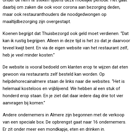
onder de riem te steken tijdens deze moeilijke periode. Het gaat
daarbij om zaken die ook voor corona aan bezorging deden,
maar ook restauranthouders die noodgedwongen op
maaltijdbezorging zijn overgestapt.
Koenen begrijpt dat Thuisbezorgd ook geld moet verdienen. “Dat
kan ik rustig begrijpen. Alleen in deze tijd is het zo dat je daarvoor
teveel kwijt bent. En via de eigen website van het restaurant zelf,
heb je veel minder kosten.”
De website is vooral bedoeld om klanten erop te wijzen dat eten
gewoon via restaurants zelf besteld kan worden. Op
helpdehorecainalmere staan de links naar die websites. “Het is
helemaal kosteloos en vrijblijvend. We hebben al een stuk of
honderd erop staan. En je ziet dat daar iedere dag drie tot vier
aanvragen bij komen.”
Andere ondernemers in Almere zijn begonnen met de verkoop
van een speciale box. De opbrengst gaat naar 16 ondernemers.
Er zit onder meer een mondkapje, eten en drinken in.