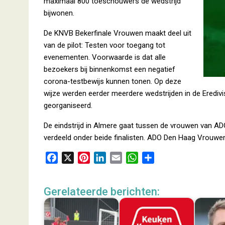
maximaal 800 toeschouwers de wedstrijd
bijwonen.
De KNVB Bekerfinale Vrouwen maakt deel uit
van de pilot: Testen voor toegang tot
evenementen. Voorwaarde is dat alle
bezoekers bij binnenkomst een negatief
corona-testbewijs kunnen tonen. Op deze
wijze werden eerder meerdere wedstrijden in de Eredivi
georganiseerd.
De eindstrijd in Almere gaat tussen de vrouwen van A
verdeeld onder beide finalisten. ADO Den Haag Vrouwe
F
X
P
L
E
W
D
a
i
i
m
h
e
c
n
n
a
a
l
Gerelateerde berichten:
e
t
k
i
t
e
b
e
e
l
s
n
o
r
d
A