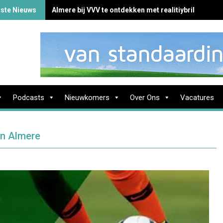
tste Nieuws
Almere bij VVV te ontdekken met realitiybril
Podcasts
Nieuwkomers
Over Ons
Vacatures
in Almere