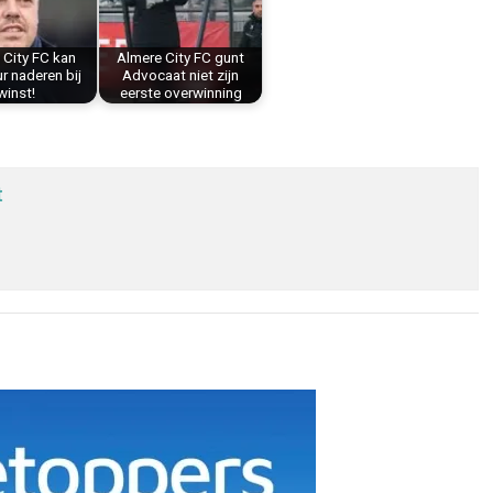
 City FC kan
Almere City FC gunt
 naderen bij
Advocaat niet zijn
winst!
eerste overwinning
t