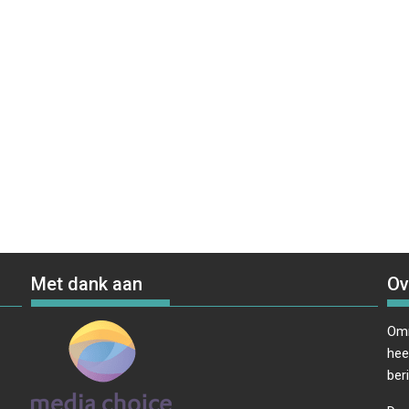
Met dank aan
Ov
Omr
hee
ber