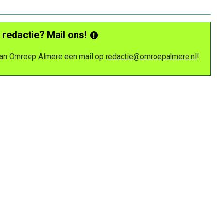
 redactie? Mail ons!
 van Omroep Almere een mail op
redactie@omroepalmere.nl
!