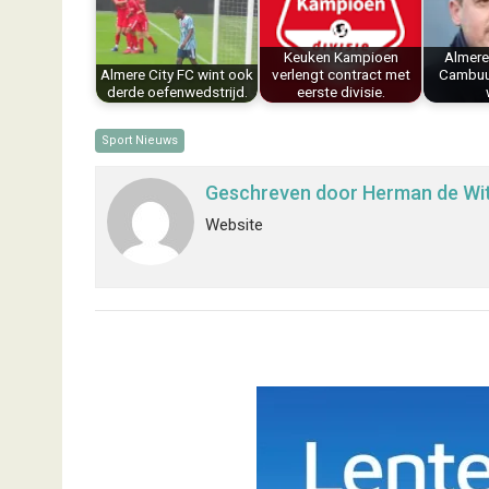
o
e
I
p
k
s
n
p
Keuken Kampioen
Almere
t
Almere City FC wint ook
verlengt contract met
Cambuur
derde oefenwedstrijd.
eerste divisie.
Sport Nieuws
Geschreven door
Herman de Wi
Website