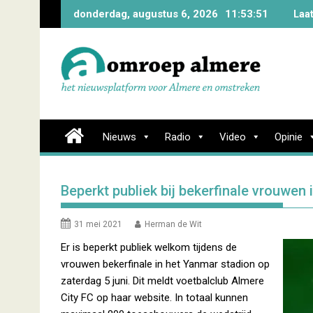
Skip
donderdag, augustus 6, 2026
11:53:52
Laa
to
content
Nieuws
Radio
Video
Opinie
Beperkt publiek bij bekerfinale vrouwen 
31 mei 2021
Herman de Wit
Er is beperkt publiek welkom tijdens de
vrouwen bekerfinale in het Yanmar stadion op
zaterdag 5 juni. Dit meldt voetbalclub Almere
City FC op haar website. In totaal kunnen