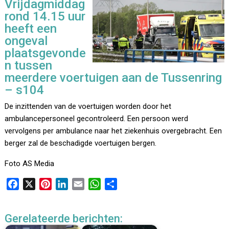
Vrijdagmiddag
rond 14.15 uur
heeft een
ongeval
plaatsgevonde
n tussen
meerdere voertuigen aan de Tussenring
– s104
De inzittenden van de voertuigen worden door het
ambulancepersoneel gecontroleerd. Een persoon werd
vervolgens per ambulance naar het ziekenhuis overgebracht. Een
berger zal de beschadigde voertuigen bergen.
Foto AS Media
F
X
P
L
E
W
D
a
i
i
m
h
e
c
n
n
a
a
l
Gerelateerde berichten:
e
t
k
i
t
e