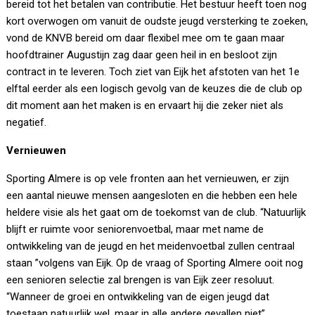
bereid tot het betalen van contributie. Het bestuur heeft toen nog
kort overwogen om vanuit de oudste jeugd versterking te zoeken,
vond de KNVB bereid om daar flexibel mee om te gaan maar
hoofdtrainer Augustijn zag daar geen heil in en besloot zijn
contract in te leveren. Toch ziet van Eijk het afstoten van het 1e
elftal eerder als een logisch gevolg van de keuzes die de club op
dit moment aan het maken is en ervaart hij die zeker niet als
negatief.
Vernieuwen
Sporting Almere is op vele fronten aan het vernieuwen, er zijn
een aantal nieuwe mensen aangesloten en die hebben een hele
heldere visie als het gaat om de toekomst van de club. “Natuurlijk
blijft er ruimte voor seniorenvoetbal, maar met name de
ontwikkeling van de jeugd en het meidenvoetbal zullen centraal
staan ”volgens van Eijk. Op de vraag of Sporting Almere ooit nog
een senioren selectie zal brengen is van Eijk zeer resoluut.
“Wanneer de groei en ontwikkeling van de eigen jeugd dat
toestaan natuurlijk wel, maar in alle andere gevallen niet”.