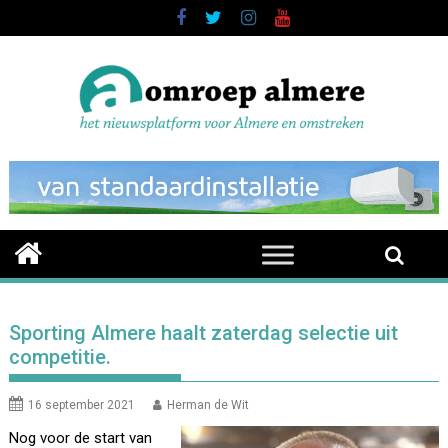
Skip
to
content
Sporting Almere haalt zaterdag selectie uit
competitie.
16 september 2021
Herman de Wit
Nog voor de start van