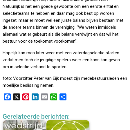
Natuurlijk is het een goede gewoonte om een eerste elftal en
selectieteams te hebben en daar mag ook best op worden
ingezet, maar er moet wel een juiste balans blijven bestaan met
de andere teams binnen de vereniging. “We weten inmiddels
allemaal wat er gebeurt als die balans verdwijnt en dat wil het
bestuur voor de toekomst voorkomen”.
Hopelijk kan men later weer met een zaterdagselectie starten
zodat men toch de jeugdige spelers weer een kans kan geven
om in selectie verband te sporten.
foto: Voorzitter Peter van Eijk moest zijn medebestuursleden een
moeilijke beslissing nemen.
F
X
P
L
E
W
D
a
i
i
m
h
e
c
n
n
a
a
l
Gerelateerde berichten:
e
t
k
i
t
e
b
e
e
l
s
n