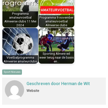
o
r
d
A
o
e
I
p
k
s
n
p
Programma
amateurvoetbal
Programma 9 november
t
Almeerse clubs 11 Mei
amateurvoetbal
2024
Almeerse clubs
Sporting Almere wil
Voetbalprogramma
weer terug naar de basis
Almeerse amateurclubs
en…
Sport Nieuws
Geschreven door
Herman de Wit
Website