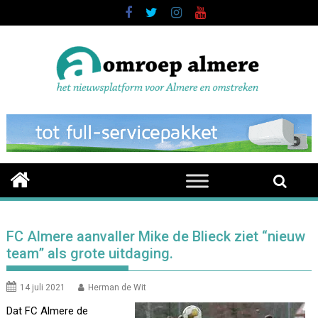
Skip
to
content
FC Almere aanvaller Mike de Blieck ziet “nieuw
team” als grote uitdaging.
14 juli 2021
Herman de Wit
Dat FC Almere de