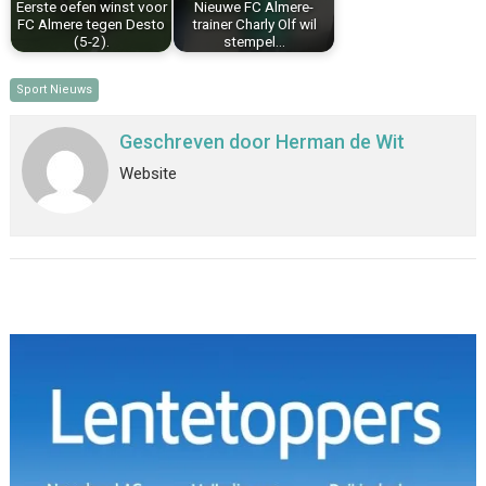
Eerste oefen winst voor
Nieuwe FC Almere-
FC Almere tegen Desto
trainer Charly Olf wil
(5-2).
stempel…
Sport Nieuws
Geschreven door
Herman de Wit
Website