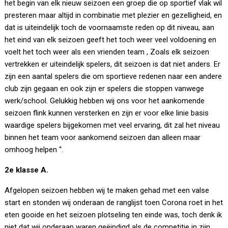
het begin van elk nieuw seizoen een groep die op sportief vlak wil
presteren maar altijd in combinatie met plezier en gezelligheid, en
dat is uiteindelijk toch de voornaamste reden op dit niveau, aan
het eind van elk seizoen geeft het toch weer veel voldoening en
voelt het toch weer als een vrienden team , Zoals elk seizoen
vertrekken er uiteindelijk spelers, dit seizoen is dat niet anders. Er
zijn een aantal spelers die om sportieve redenen naar een andere
club zijn gegaan en ook zijn er spelers die stoppen vanwege
werk/school. Gelukkig hebben wij ons voor het aankomende
seizoen flink kunnen versterken en zijn er voor elke linie basis
waardige spelers bijgekomen met veel ervaring, dit zal het niveau
binnen het team voor aankomend seizoen dan alleen maar
omhoog helpen “.
2e klasse A.
Afgelopen seizoen hebben wij te maken gehad met een valse
start en stonden wij onderaan de ranglijst toen Corona roet in het
eten gooide en het seizoen plotseling ten einde was, toch denk ik
niet dat wij onderaan waren geëindigd als de competitie in zijn