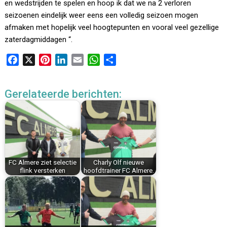
en wedstrijden te spelen en hoop ik dat we na 2 verloren
seizoenen eindelijk weer eens een volledig seizoen mogen
afmaken met hopelijk veel hoogtepunten en vooral veel gezellige
zaterdagmiddagen “.
F
X
P
L
E
W
D
a
i
i
m
h
e
c
n
n
a
a
l
Gerelateerde berichten:
e
t
k
i
t
e
b
e
e
l
s
n
o
r
d
A
o
e
I
p
k
s
n
p
t
FC Almere ziet selectie
Charly Olf nieuwe
flink versterken
hoofdtrainer FC Almere.