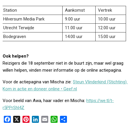
Station
Aankomst
Vertrek
Hilversum Media Park
9.00 uur
10.00 uur
Utrecht Terwijde
11.00 uur
12.00 uur
Bodegraven
14.00 uur
15.00 uur
Ook helpen?
Reizigers die 18 september niet in de buurt zijn, maar wel graag
willen helpen, vinden meer informatie op de online actiepagina.
Voor de actiepagina van Mischa zie:
Steun Vlinderkind (Stichting).
Kom in actie en doneer online • Geef.nl
Voor beeld van Awa, haar vader en Mischa:
https://we.tl/t-
r5PPrShl4Z
F
X
P
L
E
W
D
a
i
i
m
h
e