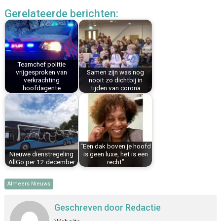
c
n
n
a
a
l
Gerelateerde berichten:
e
t
k
i
t
e
b
e
e
l
s
n
o
r
d
A
o
e
I
p
k
s
n
p
Teamchef politie
vrijgesproken van
Samen zijn was nog
t
verkrachting
nooit zo dichtbij in
hoofdagente
tijden van corona
“Een dak boven je hoofd
Nieuwe dienstregeling
is geen luxe, het is een
AllGo per 12 december
recht”
Almeers Nieuws
Geschreven door
Redactie