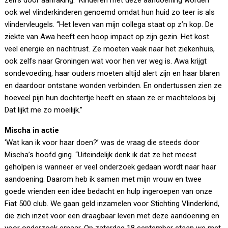
zelfs door aanraking.” Kinderen met deze aandoening worden
ook wel vlinderkinderen genoemd omdat hun huid zo teer is als
vlindervleugels. “Het leven van mijn collega staat op z’n kop. De
ziekte van Awa heeft een hoop impact op zijn gezin. Het kost
veel energie en nachtrust. Ze moeten vaak naar het ziekenhuis,
ook zelfs naar Groningen wat voor hen ver weg is. Awa krijgt
sondevoeding, haar ouders moeten altijd alert zijn en haar blaren
en daardoor ontstane wonden verbinden. En ondertussen zien ze
hoeveel pijn hun dochtertje heeft en staan ze er machteloos bij.
Dat lijkt me zo moeilijk.”
Mischa in actie
‘Wat kan ik voor haar doen?’ was de vraag die steeds door
Mischa’s hoofd ging. “Uiteindelijk denk ik dat ze het meest
geholpen is wanneer er veel onderzoek gedaan wordt naar haar
aandoening. Daarom heb ik samen met mijn vrouw en twee
goede vrienden een idee bedacht en hulp ingeroepen van onze
Fiat 500 club. We gaan geld inzamelen voor Stichting Vlinderkind,
die zich inzet voor een draagbaar leven met deze aandoening en