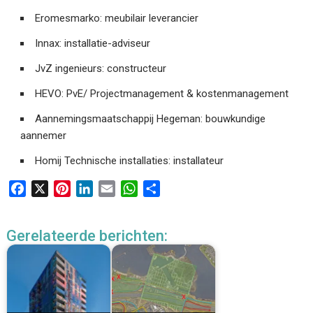
Eromesmarko: meubilair leverancier
Innax: installatie-adviseur
JvZ ingenieurs: constructeur
HEVO: PvE/ Projectmanagement & kostenmanagement
Aannemingsmaatschappij Hegeman: bouwkundige
aannemer
Homij Technische installaties: installateur
F
X
P
L
E
W
D
a
i
i
m
h
e
c
n
n
a
a
l
Gerelateerde berichten:
e
t
k
i
t
e
b
e
e
l
s
n
o
r
d
A
o
e
I
p
k
s
n
p