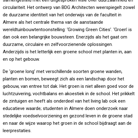
samengesteld met een uitgesproken visie over duurzaamheid en
circulariteit. Het ontwerp van BDG Architecten weerspiegelt zowel
de duurzame identiteit van het onderwijs van de faculteit in
Almere als het centrale thema van de aanstaande
wereldtuinbouwtentoonstelling: ‘Growing Green Cities’. ‘Groen’ is
dan ook een belangrijke bouwsteen. Enerzijds als het gaat om
duurzame, circulaire en zelfvoorzienende oplossingen.
Anderzijds is het letterlijk een groene school met planten in, aan
en op het gebouw.
De ‘groene long’ met verschillende soorten groene wanden,
planten en bomen, beweegt zich als een landschap door het
gebouw, van entree tot dak. Het groen is niet alleen goed voor de
luchtzuivering, vochtbalans en akoestiek in de school. Het prikkelt
de zintuigen en heeft als onderdeel van het living lab ook een
educatieve waarde; studenten in Almere doen onderzoek naar
stedelijke voedselvoorziening en gezond leven in de groene stad
en naar de wijze waarop het groen in de school bijdraagt aan de
leerprestaties.