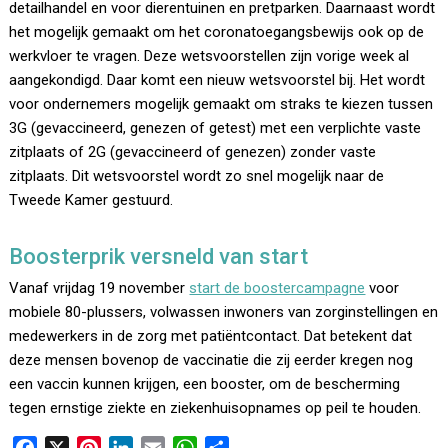
detailhandel en voor dierentuinen en pretparken. Daarnaast wordt
het mogelijk gemaakt om het coronatoegangsbewijs ook op de
werkvloer te vragen. Deze wetsvoorstellen zijn vorige week al
aangekondigd. Daar komt een nieuw wetsvoorstel bij. Het wordt
voor ondernemers mogelijk gemaakt om straks te kiezen tussen
3G (gevaccineerd, genezen of getest) met een verplichte vaste
zitplaats of 2G (gevaccineerd of genezen) zonder vaste
zitplaats. Dit wetsvoorstel wordt zo snel mogelijk naar de
Tweede Kamer gestuurd.
Boosterprik versneld van start
Vanaf vrijdag 19 november
start de boostercampagne
voor
mobiele 80-plussers, volwassen inwoners van zorginstellingen en
medewerkers in de zorg met patiëntcontact. Dat betekent dat
deze mensen bovenop de vaccinatie die zij eerder kregen nog
een vaccin kunnen krijgen, een booster, om de bescherming
tegen ernstige ziekte en ziekenhuisopnames op peil te houden.
F
X
P
L
E
W
D