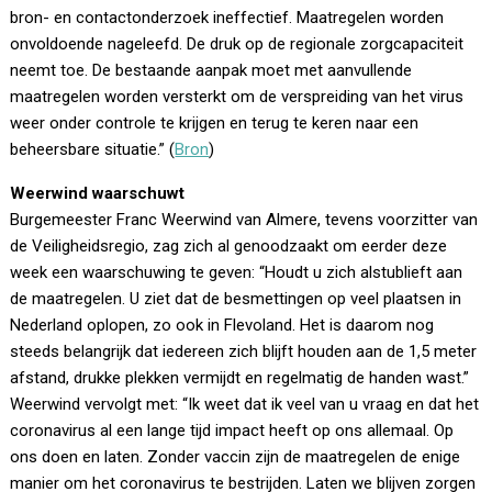
bron- en contactonderzoek ineffectief. Maatregelen worden
onvoldoende nageleefd. De druk op de regionale zorgcapaciteit
neemt toe. De bestaande aanpak moet met aanvullende
maatregelen worden versterkt om de verspreiding van het virus
weer onder controle te krijgen en terug te keren naar een
beheersbare situatie.” (
Bron
)
Weerwind waarschuwt
Burgemeester Franc Weerwind van Almere, tevens voorzitter van
de Veiligheidsregio, zag zich al genoodzaakt om eerder deze
week een waarschuwing te geven: “Houdt u zich alstublieft aan
de maatregelen. U ziet dat de besmettingen op veel plaatsen in
Nederland oplopen, zo ook in Flevoland. Het is daarom nog
steeds belangrijk dat iedereen zich blijft houden aan de 1,5 meter
afstand, drukke plekken vermijdt en regelmatig de handen wast.”
Weerwind vervolgt met: “Ik weet dat ik veel van u vraag en dat het
coronavirus al een lange tijd impact heeft op ons allemaal. Op
ons doen en laten. Zonder vaccin zijn de maatregelen de enige
manier om het coronavirus te bestrijden. Laten we blijven zorgen