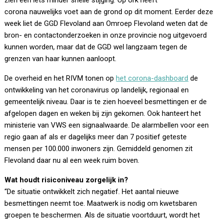
zien een iets minder snelle stijging. Op Urk heeft
corona nauwelijks voet aan de grond op dit moment. Eerder deze
week liet de GGD Flevoland aan Omroep Flevoland weten dat de
bron- en contactonderzoeken in onze provincie nog uitgevoerd
kunnen worden, maar dat de GGD wel langzaam tegen de
grenzen van haar kunnen aanloopt.
De overheid en het RIVM tonen op
het corona-dashboard
de
ontwikkeling van het coronavirus op landelijk, regionaal en
gemeentelijk niveau. Daar is te zien hoeveel besmettingen er de
afgelopen dagen en weken bij zijn gekomen. Ook hanteert het
ministerie van VWS een signaalwaarde. De alarmbellen voor een
regio gaan af als er dagelijks meer dan 7 positief geteste
mensen per 100.000 inwoners zijn. Gemiddeld genomen zit
Flevoland daar nu al een week ruim boven.
Wat houdt risiconiveau zorgelijk in?
“De situatie ontwikkelt zich negatief. Het aantal nieuwe
besmettingen neemt toe. Maatwerk is nodig om kwetsbaren
groepen te beschermen. Als de situatie voortduurt, wordt het