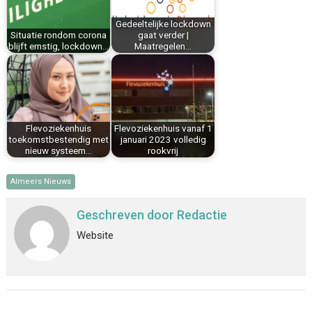
k
s
n
p
Gedeeltelijke lockdown
t
Situatie rondom corona
gaat verder |
blijft ernstig, lockdown…
Maatregelen…
Flevoziekenhuis
Flevoziekenhuis vanaf 1
toekomstbestendig met
januari 2023 volledig
nieuw systeem…
rookvrij
Almeers Nieuws
Geschreven door
Redactie
Website