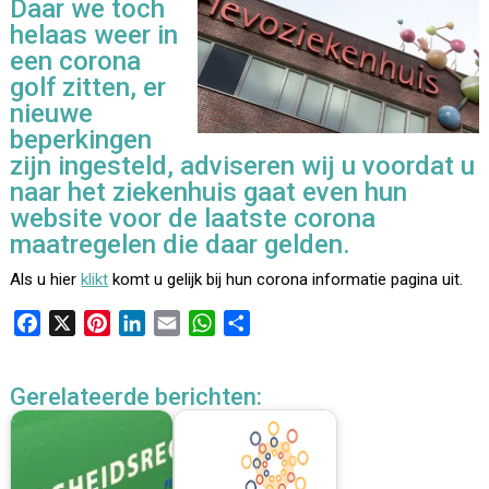
Daar we toch
helaas weer in
een corona
golf zitten, er
nieuwe
beperkingen
zijn ingesteld, adviseren wij u voordat u
naar het ziekenhuis gaat even hun
website voor de laatste corona
maatregelen die daar gelden.
Als u hier
klikt
komt u gelijk bij hun corona informatie pagina uit.
F
X
P
L
E
W
D
a
i
i
m
h
e
c
n
n
a
a
l
Gerelateerde berichten:
e
t
k
i
t
e
b
e
e
l
s
n
o
r
d
A
o
e
I
p