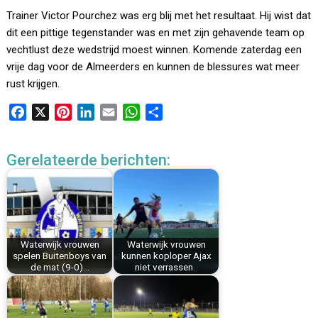
Trainer Victor Pourchez was erg blij met het resultaat. Hij wist dat
dit een pittige tegenstander was en met zijn gehavende team op
vechtlust deze wedstrijd moest winnen. Komende zaterdag een
vrije dag voor de Almeerders en kunnen de blessures wat meer
rust krijgen.
F
X
P
L
E
W
D
a
i
i
m
h
e
c
n
n
a
a
l
Gerelateerde berichten:
e
t
k
i
t
e
b
e
e
l
s
n
o
r
d
A
o
e
I
p
k
s
n
p
Waterwijk vrouwen
Waterwijk vrouwen
t
spelen Buitenboys van
kunnen koploper Ajax
de mat (9-0)…
niet verrassen.