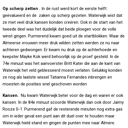
Op scherp zetten .
In de rust werd kort de eerste helft
geëvalueerd en de zaken op scherp gezeten .Waterwijk wist dat
ze met veel druk kansen konden creëren. Ook in de start van het
tweede deel was het duidelijk dat beide ploegen voor de volle
winst gingen. Purmerend kwam goed uit de startblokken. Waar de
Almeerse vrouwen meer druk wilden zetten werden ze nu naar
achteren gedwongen. Er kwam nu druk op de achterhoede en
keepster Mayke Kok werd behoorlijk op de proef gesteld. In de
74e minuut was het aanvoerster Britt Kater die aan de kant van
Waterwijk het veld geblesseerd moest verlaten. Gelukkig konden
ze nog als laatste wissel Tatianna Fernandes inbrengen en
moesten de posities snel geschoven worden
Kansen.
Nu kwam Waterwijk beter voor de dag en waren er ook
kansen. In de 84e minuut scoorde Waterwijk dan ook door Jaimy
Rooze 0-1. Purmerend gaf de resterende minuten nog extra gas
om in ieder geval een punt aan dit duel over te houden maar
Waterwijk hield stand en gingen de punten mee naar Almere.