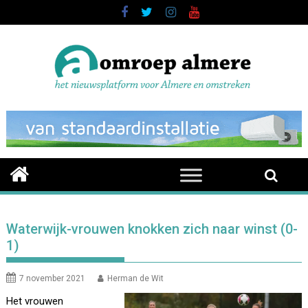
Skip
to
content
Waterwijk-vrouwen knokken zich naar winst (0-
1)
7 november 2021
Herman de Wit
Het vrouwen