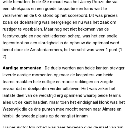
wilde benutten. In de 48e minuut was het Jaimy Rooze die via
een steekpass en een goede loopactie een kans wist te
verzilveren en de 0-2 stond op het scorebord. Dit was precies
zoals de doelstelling was neergelegd en nu was het zaak om
rustiger te voetballen. Maar nog net niet bekomen van de
feestvreugde en nog niet iedereen scherp, was het een snelle
tegenstoot na een slordigheid in de opbouw die optimaal werd
benut door de Amsterdammers, het verschil was weer 1 punt (1-
2).
Aardige momenten.
De duels werden aan beide kanten steviger
leverde aardige momenten op,maar de keepsters van beide
teams maakten hele nuttige en mooie reddingen en zorgde
ervoor dat er doelpunten verder uitbleven. Het was zeker het
laatste deel van de wedstrijd erg spannend waarbij beide teams
alles uit de kast haalden, maar toen het eindsignaal klonk was het
Waterwijk die de drie punten mee mocht nemen naar Almere en
hierbij de tweede plaats op de ranglijst innam.
Trainer Victor Pourchez was zeer tevreden over de inzet van zijn