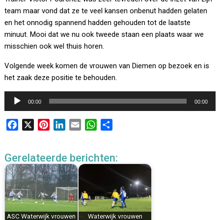
team maar vond dat ze te veel kansen onbenut hadden gelaten
en het onnodig spannend hadden gehouden tot de laatste
minuut. Mooi dat we nu ook tweede staan een plaats waar we
misschien ook wel thuis horen.
Volgende week komen de vrouwen van Diemen op bezoek en is
het zaak deze positie te behouden.
Audiospeler
00:00
00:00
F
X
P
L
E
W
D
a
i
i
m
h
e
c
n
n
a
a
l
Gerelateerde berichten:
e
t
k
i
t
e
b
e
e
l
s
n
o
r
d
A
o
e
I
p
k
s
n
p
ASC Waterwijk vrouwen
Waterwijk vrouwen
t