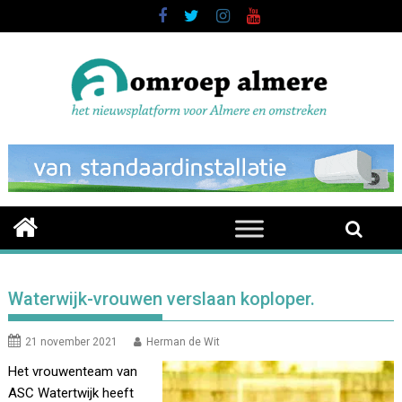
Skip
to
content
Waterwijk-vrouwen verslaan koploper.
21 november 2021
Herman de Wit
Het vrouwenteam van
ASC Watertwijk heeft