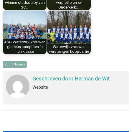
winnen stadsderby van
verpletteren sv
SC…
Ouderkerk:…
ASC Waterwijk vrouwen
glorieus kampioen in
Waterwijk vrouwen
hun klasse
verstevigen koppositie
Sport Nieuws
Geschreven door
Herman de Wit
Website