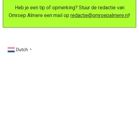
Heb je een tip of opmerking? Stuur de redactie van
Omroep Almere een mail op
redactie@omroepalmere.nl
!
Dutch
▼