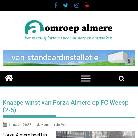
Skip
to
content
Knappe winst van Forza Almere op FC Weesp
(2-5).
6 maart 2022
Herman de Wit
Forza Almere heeft in