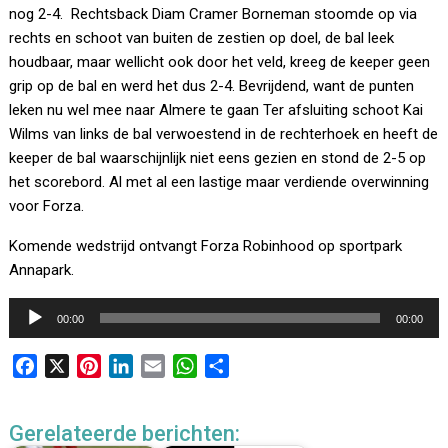
nog 2-4. Rechtsback Diam Cramer Borneman stoomde op via
rechts en schoot van buiten de zestien op doel, de bal leek
houdbaar, maar wellicht ook door het veld, kreeg de keeper geen
grip op de bal en werd het dus 2-4. Bevrijdend, want de punten
leken nu wel mee naar Almere te gaan Ter afsluiting schoot Kai
Wilms van links de bal verwoestend in de rechterhoek en heeft de
keeper de bal waarschijnlijk niet eens gezien en stond de 2-5 op
het scorebord. Al met al een lastige maar verdiende overwinning
voor Forza.
Komende wedstrijd ontvangt Forza Robinhood op sportpark
Annapark.
Audiospeler
00:00
00:00
F
X
P
L
E
W
D
a
i
i
m
h
e
c
n
n
a
a
l
Gerelateerde berichten:
e
t
k
i
t
e