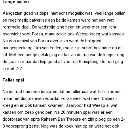
Lange ballen.
Aangezien goed veldspel niet echt mogelijk was, veel lange ballen
en regelmatig balverlies aan beide kanten werd het een wat
rommelig duel.. De wedstrijd ging heen en weer met een licht
overwicht voor Forza, maar zeker ook Weesp kreeg wat kansjes.
Na een aanval van Forza over links werd de bal goed
aangespeeld op Tim van Eeden, maar zijn schot belandde op de
lat. Met een beetje geluk ging de bal via de rug van de keeper nog
de goal in maar dat liep goed af voor de thuisploeg. De rust ging
in met 2-2.
Feller spel
Na de rust had men besloten dat het allemaal wat feller moest
maar het duurde even voordat Forza weer wat meer balbezit
kreeg en er ook kansen kwamen. Daarvoor had Weesp al wat
kansen om zeep geholpen. Na 20 minuten spel was er een
doorbraak van spits Raheem Bah Traoure en zijn ploeg op een 2-
3 voorsprong zette. Nog was de koek niet op en werd het ook