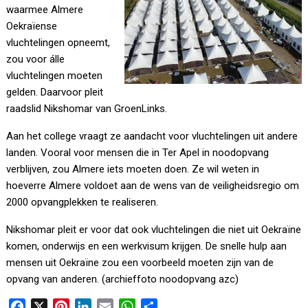
waarmee Almere
Oekraïense
vluchtelingen opneemt,
zou voor álle
vluchtelingen moeten
gelden. Daarvoor pleit
raadslid Nikshomar van GroenLinks.
Aan het college vraagt ze aandacht voor vluchtelingen uit andere
landen. Vooral voor mensen die in Ter Apel in noodopvang
verblijven, zou Almere iets moeten doen. Ze wil weten in
hoeverre Almere voldoet aan de wens van de veiligheidsregio om
2000 opvangplekken te realiseren.
Nikshomar pleit er voor dat ook vluchtelingen die niet uit Oekraïne
komen, onderwijs en een werkvisum krijgen. De snelle hulp aan
mensen uit Oekraïne zou een voorbeeld moeten zijn van de
opvang van anderen. (archieffoto noodopvang azc)
F
X
P
L
E
W
D