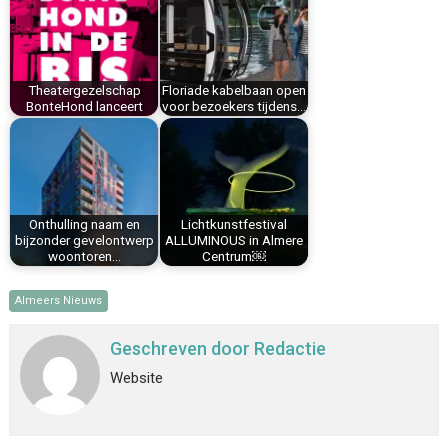
o
r
d
A
o
e
I
p
k
s
n
p
t
Theatergezelschap
Floriade kabelbaan open
BonteHond lanceert
voor bezoekers tijdens…
Onthulling naam en
Lichtkunstfestival
bijzonder gevelontwerp
ALLUMINOUS in Almere
woontoren…
Centrum￼
Almeers Nieuws
Geschreven door
Redactie
Website