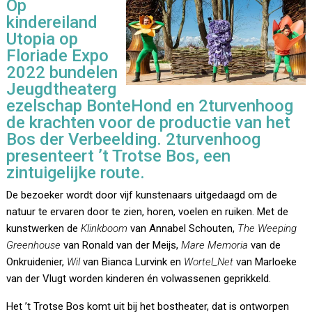
Op
kindereiland
Utopia op
Floriade Expo
2022 bundelen
Jeugdtheaterg
ezelschap BonteHond en 2turvenhoog
de krachten voor de productie van het
Bos der Verbeelding. 2turvenhoog
presenteert ’t Trotse Bos, een
zintuigelijke route.
De bezoeker wordt door vijf kunstenaars uitgedaagd om de
natuur te ervaren door te zien, horen, voelen en ruiken. Met de
kunstwerken de
Klinkboom
van Annabel Schouten,
The Weeping
Greenhouse
van Ronald van der Meijs,
Mare Memoria
van de
Onkruidenier,
Wil
van Bianca Lurvink en
Wortel_Net
van Marloeke
van der Vlugt worden kinderen én volwassenen geprikkeld.
Het ’t Trotse Bos komt uit bij het bostheater, dat is ontworpen